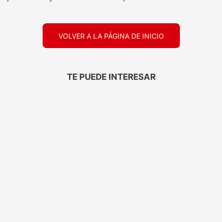
VOLVER A LA PÁGINA DE INICIO
TE PUEDE INTERESAR
ELEGANTE
TRESEMMÉ
Papel Higiénico
Protector Térmico
Elegante Aloe Vera
Tresemmé Antifrizz
30mts 6
120ML
$
2999
,
00
$
7699
,
00
Precio sin impuestos
Precio sin impuestos
nacionales: $
2478
nacionales: $
6362
1
1