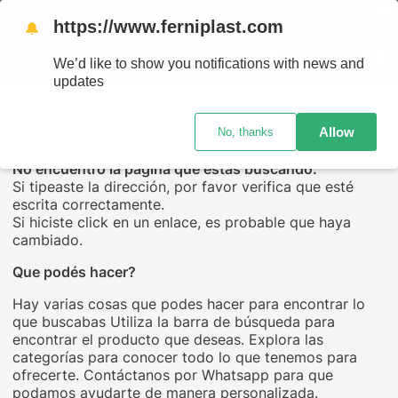
ENVÍO
https://www.ferniplast.com
🔔
We’d like to show you notifications with news and
updates
UPS...
Allow
No, thanks
No encuentro la página que estás buscando.
Si tipeaste la dirección, por favor verifica que esté
escrita correctamente.
Si hiciste click en un enlace, es probable que haya
cambiado.
Que podés hacer?
Hay varias cosas que podes hacer para encontrar lo
que buscabas Utiliza la barra de búsqueda para
encontrar el producto que deseas. Explora las
categorías para conocer todo lo que tenemos para
ofrecerte. Contáctanos por Whatsapp para que
podamos ayudarte de manera personalizada.