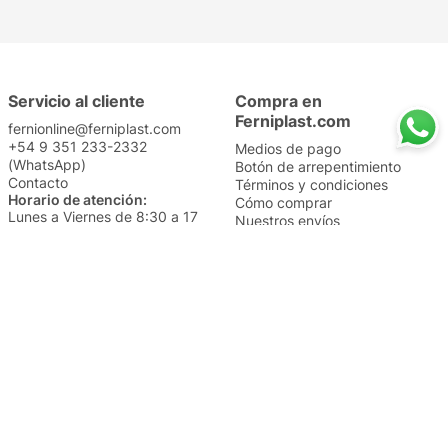
Servicio al cliente
Compra en
Ferniplast.com
fernionline@ferniplast.com
+54 9 351 233-2332
Medios de pago
(WhatsApp)
Botón de arrepentimiento
Contacto
Términos y condiciones
Horario de atención:
Cómo comprar
Lunes a Viernes de 8:30 a 17
Nuestros envíos
Sábados de 9 a 14
Cambios y devoluciones
Institucional
Categorías
Sucursales
Bazar y Hogar
Trabajá con nosotros
Perfumería
Quiénes somos
Librería
Preguntas frecuentes
Limpieza
Electro
Juguetería