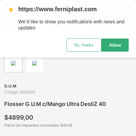
OS A TODO EL PAÍS - RETIRO GRATIS EN SUCURSALES
https://www.ferniplast.com
🔔
We’d like to show you notifications with news and
updates
Perfumería
Cuidado Bucal
Hilos Dentales
Flosser G.U.M c/Mango Ultra DesliZ 40
Allow
No, thanks
G.U.M
Código
:
0520503
Flosser G.U.M c/Mango Ultra DesliZ 40
$
4899
,
00
Precio sin impuestos nacionales: $
4048