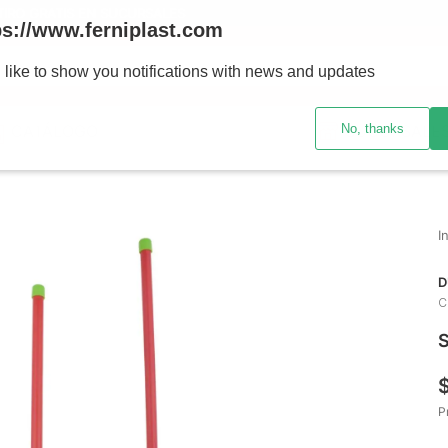
ENVÍOS A TODO EL PAÍS - RETIRO GRATIS EN SUCURSALES
ps://www.ferniplast.com
uscando?
 like to show you notifications with news and updates
No, thanks
CATÁLOGO
SUCURSALE
D
C
S
P