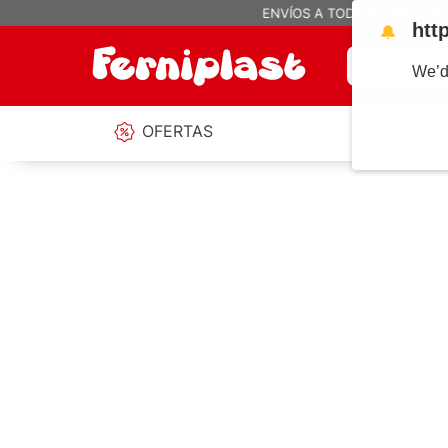
htt
🔔
¿Qué estás b
We’d
OFERTAS