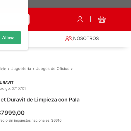
Allow
S
NOSOTROS
Juguetería
Juegos de Oficios
Juegos de Limpieza
Set Dura
URAVIT
ódigo
:
0710701
et Duravit de Limpieza con Pala
$
7999
,
00
recio sin impuestos nacionales: $
6610