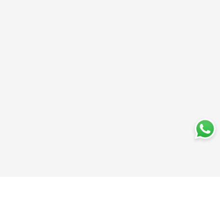
Trabajá con nosotros
Perfumería
Quiénes somos
Librería
Preguntas frecuentes
Limpieza
Electro
Juguetería
Más vendidos
Cuidado de la piel
Cacerolas y Sartenes
Papelería
Cuidado de la ropa
Mochilas
Pequeños electrodomésticos
Ferniplast © 2025. Todos los derechos reservados