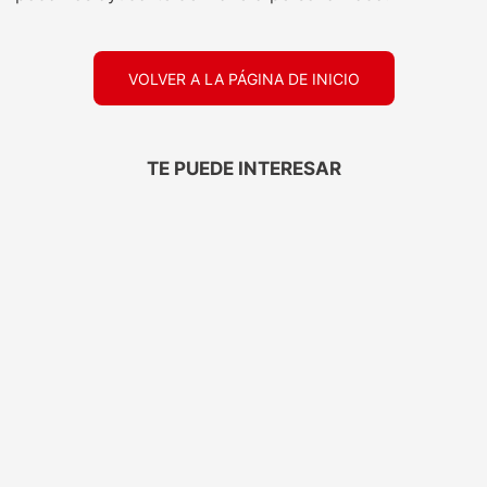
VOLVER A LA PÁGINA DE INICIO
TE PUEDE INTERESAR
TRESEMMÉ
ELEGANTE
Protector Térmico
Papel Higiénico
Tresemmé Antifrizz
Elegante Aloe Vera
120ML
30mts 6
$
7699
,
00
$
2599
,
00
Precio sin impuestos
Precio sin impuestos
nacionales: $
6362
nacionales: $
2147
1
1