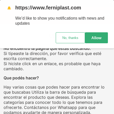
ENVÍO
https://www.ferniplast.com
🔔
We’d like to show you notifications with news and
updates
UPS...
Allow
No, thanks
No encuentro la página que estás buscando.
Si tipeaste la dirección, por favor verifica que esté
escrita correctamente.
Si hiciste click en un enlace, es probable que haya
cambiado.
Que podés hacer?
Hay varias cosas que podes hacer para encontrar lo
que buscabas Utiliza la barra de búsqueda para
encontrar el producto que deseas. Explora las
categorías para conocer todo lo que tenemos para
ofrecerte. Contáctanos por Whatsapp para que
podamos ayudarte de manera personalizada.