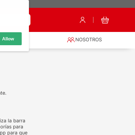
Allow
S
NOSOTROS
te.
za la barra
orías para
app para que