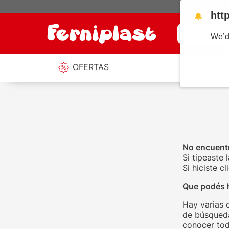
htt
🔔
¿Qué estás b
We’d
OFERTAS
No encuentr
Si tipeaste 
Si hiciste 
Que podés 
Hay varias 
de búsqueda
conocer tod