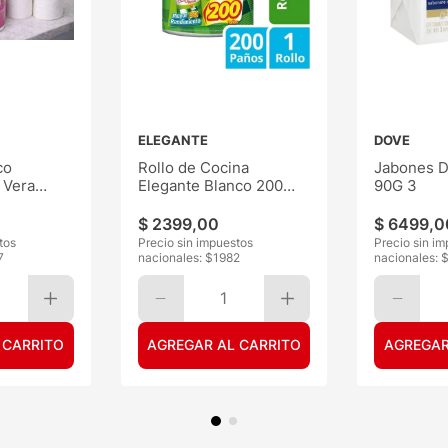
ELEGANTE
DOVE
co
Rollo de Cocina
Jabones D
 Vera
Elegante Blanco 200
90G 3
Paños
$
2399
,
00
$
6499
,
0
tos
Precio sin impuestos
Precio sin i
7
nacionales: $
1982
nacionales: 
1
 CARRITO
AGREGAR AL CARRITO
AGREGAR