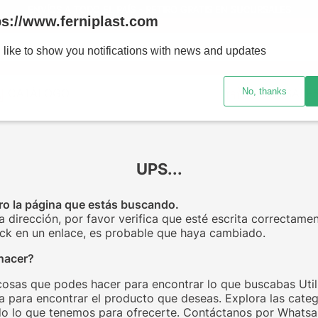
ENVÍOS A TODO EL PAÍS - RETIRO GRATIS EN SUCURSALES
ps://www.ferniplast.com
uscando?
 like to show you notifications with news and updates
No, thanks
CATÁLOGO
SUCURSALE
UPS...
o la página que estás buscando.
la dirección, por favor verifica que esté escrita correctamen
click en un enlace, es probable que haya cambiado.
hacer?
cosas que podes hacer para encontrar lo que buscabas Utili
 para encontrar el producto que deseas. Explora las categ
o lo que tenemos para ofrecerte. Contáctanos por Whats