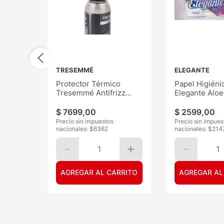
TRESEMMÉ
ELEGANTE
Protector Térmico
Papel Higiéni
Tresemmé Antifrizz
Elegante Aloe
120ML
30mts 6
$
7699
,
00
$
2599
,
00
Precio sin impuestos
Precio sin impues
nacionales: $
6362
nacionales: $
214
1
1
AGREGAR AL CARRITO
AGREGAR AL