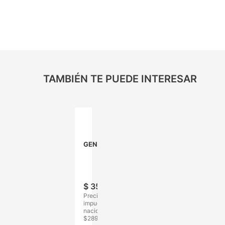
TAMBIÉN TE PUEDE INTERESAR
GENÉRICA
Clasificador
Cheque
18x11cm
$
3500
,
00
Precio sin
impuestos
nacionales:
$
2892