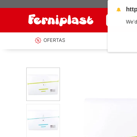
htt
🔔
¿Qué estás b
We’d
OFERTAS