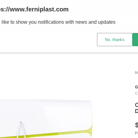
ENVÍOS A TODO EL PAÍS - RETIRO GRATIS EN SUCURSALES
ps://www.ferniplast.com
uscando?
 like to show you notifications with news and updates
No, thanks
CATÁLOGO
SUCURSALE
G
C
C
D
P