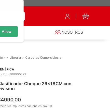
Allow
S
NOSOTROS
Librería
Carpetas Comerciales
Clasificadores
Clasificador
ENÉRICA
ódigo
:
100000323
lasificador Cheque 26x18CM con
ivision
$
4990
,
00
recio sin impuestos nacionales: $
4123