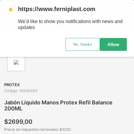
TIRO GRATIS EN SUCURSALES
https://www.ferniplast.com
🔔
We’d like to show you notifications with news and
updates
Perfumería
Cuidado Personal
Jabones
Jabón Líquido Manos Protex Refil Balance 200ML
Allow
No, thanks
PROTEX
Código
:
10000463
Jabón Líquido Manos Protex Refil Balance
200ML
$
2699
,
00
Precio sin impuestos nacionales: $
2230