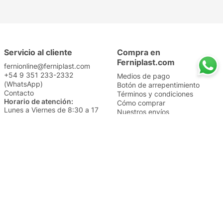
Servicio al cliente
Compra en
Ferniplast.com
fernionline@ferniplast.com
+54 9 351 233-2332
Medios de pago
(WhatsApp)
Botón de arrepentimiento
Contacto
Términos y condiciones
Horario de atención:
Cómo comprar
Lunes a Viernes de 8:30 a 17
Nuestros envíos
Sábados de 9 a 14
Cambios y devoluciones
Institucional
Categorías
Sucursales
Bazar y Hogar
Trabajá con nosotros
Perfumería
Quiénes somos
Librería
Preguntas frecuentes
Limpieza
Electro
Juguetería