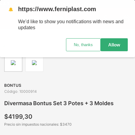
O EL PAÍS - RETIRO GRATIS EN SUCURSALES
https://www.ferniplast.com
🔔
We’d like to show you notifications with news and
updates
Juguetería
Masas y Slime
Masas y Slime
Divermasa Bontus Set 3 Potes + 3 Moldes
Allow
No, thanks
BONTUS
Código
:
10000914
Divermasa Bontus Set 3 Potes + 3 Moldes
$
4199
,
30
Precio sin impuestos nacionales: $
3470