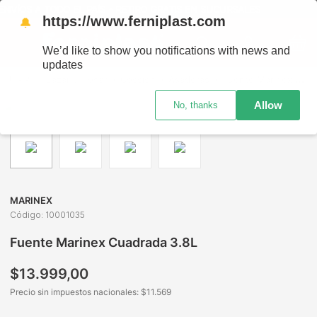
NVÍOS A TODO EL PAÍS - RETIRO GRATIS EN SUCURSALES
https://www.ferniplast.com
🔔
We’d like to show you notifications with news and
updates
Bazar y Hogar
Cocción
Asaderas
Fuente Marinex Cuadrada 3.8L
Allow
No, thanks
MARINEX
Código
:
10001035
Fuente Marinex Cuadrada 3.8L
$
13
.
999
,
00
Precio sin impuestos nacionales: $
11.569