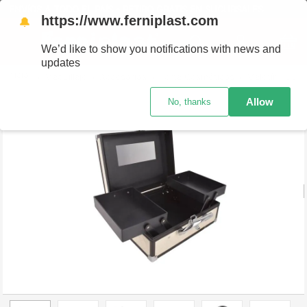
ENVÍOS A TODO EL PAÍS - RETIRO GRATIS EN SUCURSALES
https://www.ferniplast.com
🔔
We’d like to show you notifications with news and
updates
Maquillaje
Accesorios
Porta Cosméticos
Maletín Portacosmeticos con Espejo Med
Allow
No, thanks