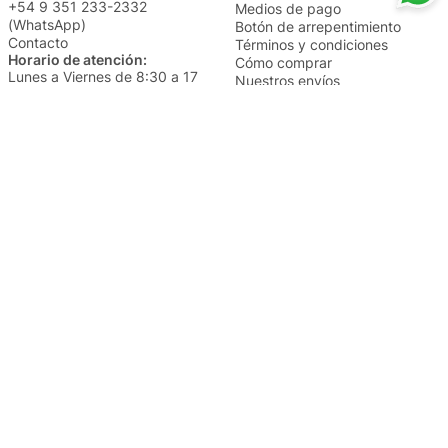
+54 9 351 233-2332
Medios de pago
(WhatsApp)
Botón de arrepentimiento
Contacto
Términos y condiciones
Horario de atención:
Cómo comprar
Lunes a Viernes de 8:30 a 17
Nuestros envíos
Sábados de 9 a 14
Cambios y devoluciones
Institucional
Categorías
Sucursales
Bazar y Hogar
Trabajá con nosotros
Perfumería
Quiénes somos
Librería
Preguntas frecuentes
Limpieza
Electro
Juguetería
Más vendidos
Cuidado de la piel
Cacerolas y Sartenes
Papelería
Cuidado de la ropa
Mochilas
Pequeños electrodomésticos