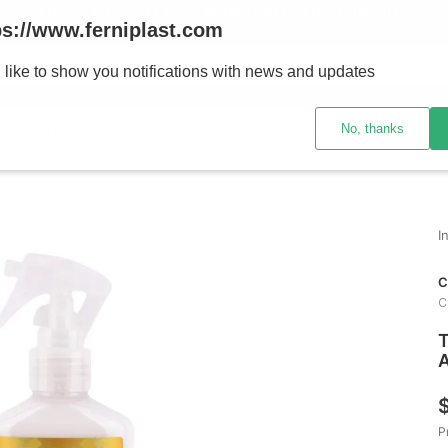
ENVÍOS A TODO EL PAÍS - RETIRO GRATIS EN SUCURSALES
ps://www.ferniplast.com
uscando?
 like to show you notifications with news and updates
No, thanks
CATÁLOGO
SUCURSALE
C
C
T
A
P