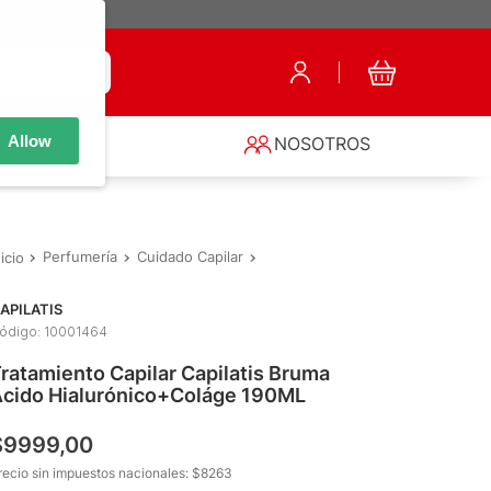
Allow
S
NOSOTROS
Perfumería
Cuidado Capilar
Tratamientos Capilares
Tratami
APILATIS
ódigo
:
10001464
ratamiento Capilar Capilatis Bruma
cido Hialurónico+Coláge 190ML
$
9999
,
00
recio sin impuestos nacionales: $
8263