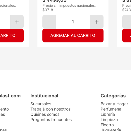
$
4499
,
00
$
8
acionales:
Precio sin impuestos nacionales:
Preci
$
3718
$
743
1
CARRITO
AGREGAR AL CARRITO
plast.com
Institucional
Categorías
Sucursales
Bazar y Hogar
iento
Trabajá con nosotros
Perfumería
nes
Quiénes somos
Librería
Preguntas frecuentes
Limpieza
Electro
ones
Juguetería