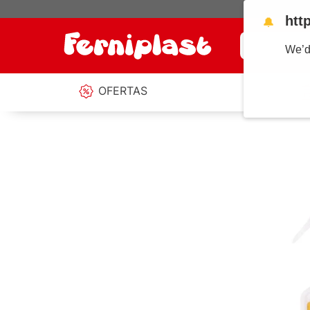
htt
🔔
¿Qué estás b
We’d
OFERTAS