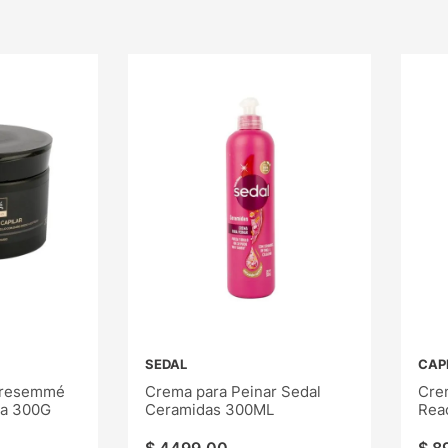
SEDAL
CAP
 Tresemmé
Crema para Peinar Sedal
Crem
sa 300G
Ceramidas 300ML
Rea