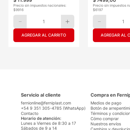
$
11
.
999
$
7499
,
00
Precio sin impuestos nacionales:
Precio sin impuestos n
$
9916
$
6197
1
1
AGREGAR AL CARRITO
AGREGAR AL 
Servicio al cliente
Compra en Ferni
fernionline@ferniplast.com
Medios de pago
+54 9 351 305-4785 (WhatsApp)
Botón de arrepentim
Contacto
Términos y condicio
Horario de atención:
Cómo comprar
Lunes a Viernes de 8:30 a 17
Nuestros envíos
Sábados de 9 a 14
Cambios y devoluci