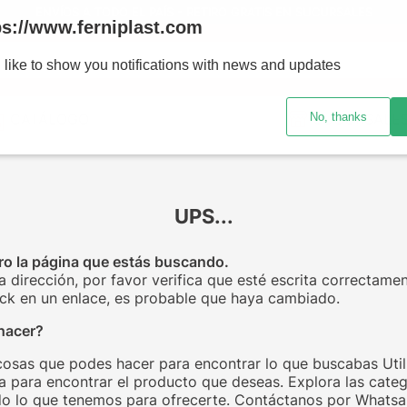
ENVÍOS A TODO EL PAÍS - RETIRO GRATIS EN SUCURSALES
ps://www.ferniplast.com
uscando?
 like to show you notifications with news and updates
No, thanks
CATÁLOGO
SUCURSALE
UPS...
o la página que estás buscando.
la dirección, por favor verifica que esté escrita correctamen
click en un enlace, es probable que haya cambiado.
hacer?
cosas que podes hacer para encontrar lo que buscabas Utili
 para encontrar el producto que deseas. Explora las categ
o lo que tenemos para ofrecerte. Contáctanos por Whats