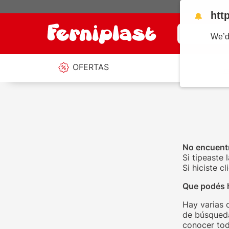
htt
🔔
¿Qué estás b
We’d
OFERTAS
No encuentr
Si tipeaste 
Si hiciste 
Que podés 
Hay varias 
de búsqueda
conocer tod