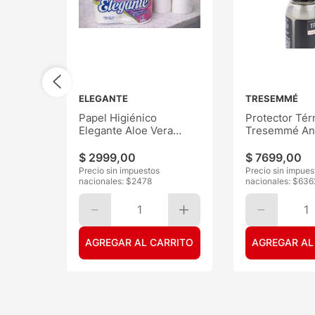
ELEGANTE
TRESEMMÉ
Papel Higiénico
Protector Tér
Elegante Aloe Vera
Tresemmé Ant
30mts 6
120ML
$
2999
,
00
$
7699
,
00
Precio sin impuestos
Precio sin impues
nacionales: $
2478
nacionales: $
636
1
1
AGREGAR AL CARRITO
AGREGAR AL