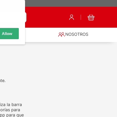
Allow
S
NOSOTROS
te.
za la barra
orías para
app para que