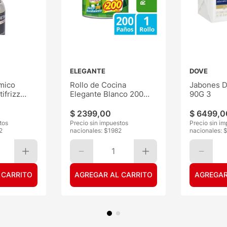
ELEGANTE
DOVE
mico
Rollo de Cocina
Jabones D
ifrizz
Elegante Blanco 200
90G 3
Paños
$
2399
,
00
$
6499
,
0
tos
Precio sin impuestos
Precio sin i
2
nacionales: $
1982
nacionales: 
1
 CARRITO
AGREGAR AL CARRITO
AGREGAR