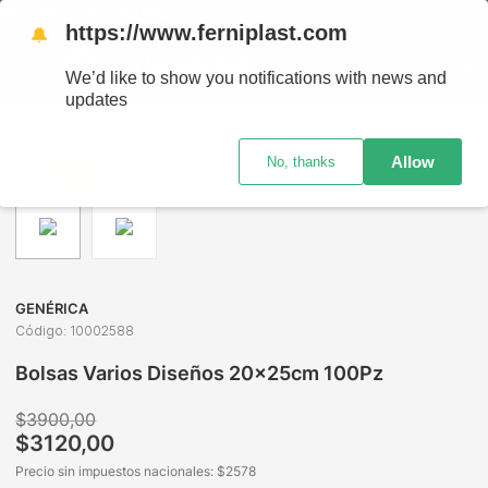
IRO GRATIS EN SUCURSALES
https://www.ferniplast.com
🔔
We’d like to show you notifications with news and
updates
Librería
Accesorios para Regalos
Bolsas para Regalos
Allow
No, thanks
-
20%
GENÉRICA
Código
:
10002588
Bolsas Varios Diseños 20x25cm 100Pz
$
3900
,
00
$
3120
,
00
Precio sin impuestos nacionales: $
2578