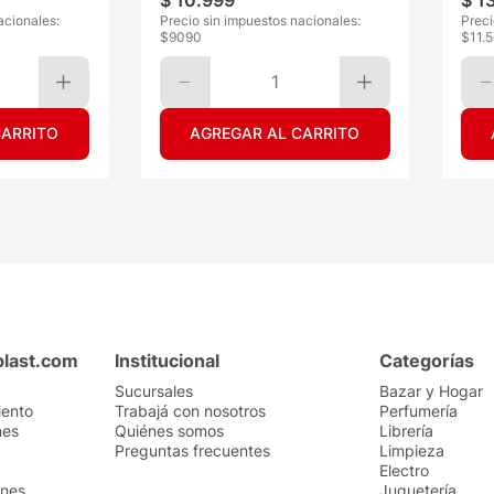
$
10
.
999
$
1
acionales:
Precio sin impuestos nacionales:
Preci
$
9090
$
11.
1
CARRITO
AGREGAR AL CARRITO
plast.com
Institucional
Categorías
Sucursales
Bazar y Hogar
iento
Trabajá con nosotros
Perfumería
nes
Quiénes somos
Librería
Preguntas frecuentes
Limpieza
Electro
ones
Juguetería