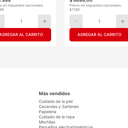
3
.
999
$
8699
,
00
o sin impuestos nacionales:
Precio sin impuestos nacionales:
569
$
7189
1
1
AGREGAR AL CARRITO
AGREGAR AL CARRITO
Más vendidos
Cuidado de la piel
Cacerolas y Sartenes
Papelería
Cuidado de la ropa
Mochilas
Pequeños electrodomésticos