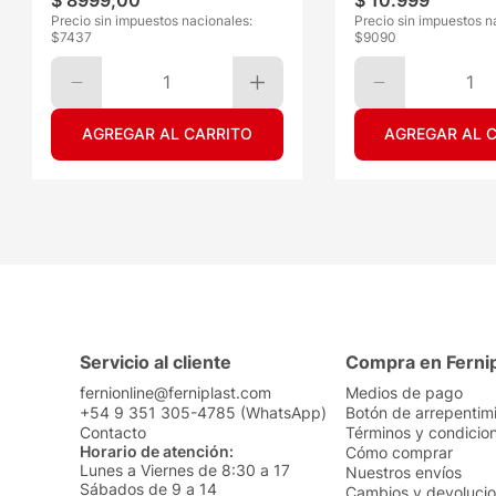
$
8999
,
00
$
10
.
999
Precio sin impuestos nacionales:
Precio sin impuestos n
$
7437
$
9090
1
1
AGREGAR AL CARRITO
AGREGAR AL 
Servicio al cliente
Compra en Ferni
fernionline@ferniplast.com
Medios de pago
+54 9 351 305-4785 (WhatsApp)
Botón de arrepentim
Contacto
Términos y condicio
Horario de atención:
Cómo comprar
Lunes a Viernes de 8:30 a 17
Nuestros envíos
Sábados de 9 a 14
Cambios y devoluci