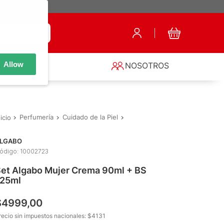
Allow
S
NOSOTROS
Perfumería
Cuidado de la Piel
Cremas Corporales
Set Alga
LGABO
ódigo
:
10002723
et Algabo Mujer Crema 90ml + BS
125ml
$
4999
,
00
recio sin impuestos nacionales: $
4131