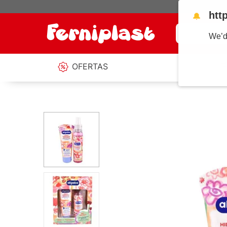
htt
🔔
¿Qué estás b
We’d
OFERTAS