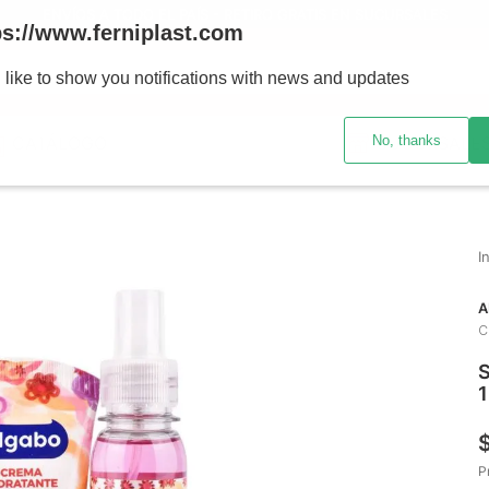
ENVÍOS A TODO EL PAÍS - RETIRO GRATIS EN SUCURSALES
ps://www.ferniplast.com
uscando?
 like to show you notifications with news and updates
No, thanks
CATÁLOGO
SUCURSALE
A
C
S
P