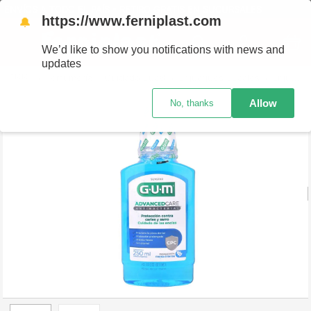
A TODO EL PAÍS - RETIRO GRATIS EN SUCURSALES
https://www.ferniplast.com
🔔
We’d like to show you notifications with news and
updates
Perfumería
Cuidado Bucal
Enjuagues Bucales
Enjuague Bucal G.U.M Menta Intensa 250ML
Allow
No, thanks