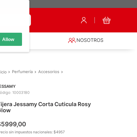
Allow
S
NOSOTROS
Perfumería
Accesorios
Accesorios para Manos y Pies
Tije
ESSAMY
ódigo
:
10003180
ijera Jessamy Corta Cuticula Rosy
Glow
$
5999
,
00
recio sin impuestos nacionales: $
4957