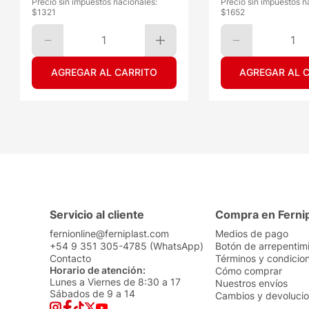
Precio sin impuestos nacionales:
Precio sin impuestos n
$
1321
$
1652
1
1
AGREGAR AL CARRITO
AGREGAR AL 
Servicio al cliente
Compra en Ferni
fernionline@ferniplast.com
Medios de pago
+54 9 351 305-4785 (WhatsApp)
Botón de arrepentim
Contacto
Términos y condicio
Horario de atención:
Cómo comprar
Lunes a Viernes de 8:30 a 17
Nuestros envíos
Sábados de 9 a 14
Cambios y devoluci