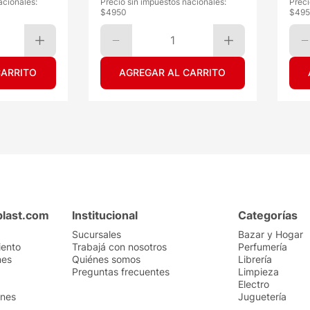
acionales:
Precio sin impuestos nacionales:
Preci
$
4950
$
495
1
CARRITO
AGREGAR AL CARRITO
plast.com
Institucional
Categorías
Sucursales
Bazar y Hogar
iento
Trabajá con nosotros
Perfumería
nes
Quiénes somos
Librería
Preguntas frecuentes
Limpieza
Electro
ones
Juguetería