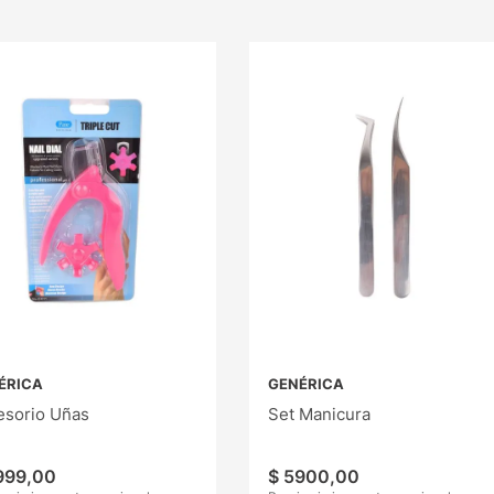
ÉRICA
GENÉRICA
esorio Uñas
Set Manicura
999
,
00
$
5900
,
00