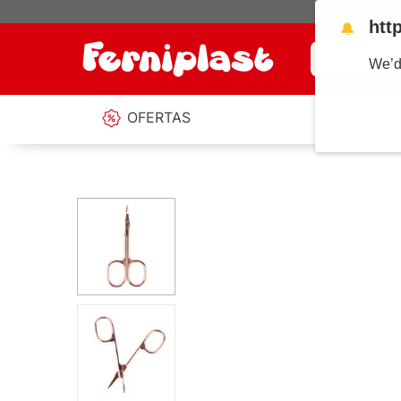
htt
🔔
¿Qué estás b
We’d
OFERTAS