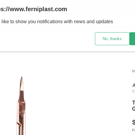
ENVÍOS A TODO EL PAÍS - RETIRO GRATIS EN SUCURSALES
ps://www.ferniplast.com
uscando?
 like to show you notifications with news and updates
No, thanks
CATÁLOGO
SUCURSALE
J
C
T
P