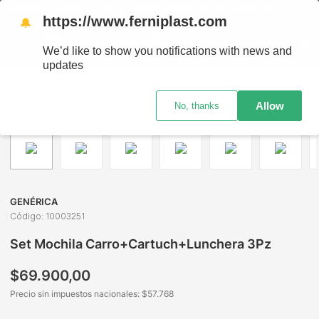
ENVÍOS A TODO EL PAÍS - RETIRO GRATIS EN SUCURSALES
https://www.ferniplast.com
🔔
We’d like to show you notifications with news and
updates
Librería
Mochilas
Mochilas con Carro
Set Mochila Carro+Cartuch+Lunchera 3Pz
Allow
No, thanks
GENÉRICA
Código
:
10003251
Set Mochila Carro+Cartuch+Lunchera 3Pz
$
69
.
900
,
00
Precio sin impuestos nacionales: $
57.768