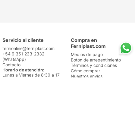
Servicio al cliente
Compra en
Ferniplast.com
fernionline@ferniplast.com
+54 9 351 233-2332
Medios de pago
(WhatsApp)
Botón de arrepentimiento
Contacto
Términos y condiciones
Horario de atención:
Cómo comprar
Lunes a Viernes de 8:30 a 17
Nuestros envíos
Sábados de 9 a 14
Cambios y devoluciones
Institucional
Categorías
Sucursales
Bazar y Hogar
Trabajá con nosotros
Perfumería
Quiénes somos
Librería
Preguntas frecuentes
Limpieza
Electro
Juguetería