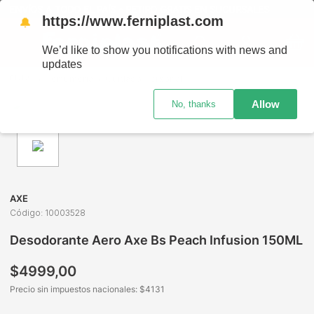
ENVÍOS A TODO EL PAÍS - RETIRO GRATIS EN SUCURSALES
https://www.ferniplast.com
🔔
We’d like to show you notifications with news and
updates
Perfumería
Cuidado Personal
Desodorante de Hombre
Allow
No, thanks
AXE
Código
:
10003528
Desodorante Aero Axe Bs Peach Infusion 150ML
$
4999
,
00
Precio sin impuestos nacionales: $
4131