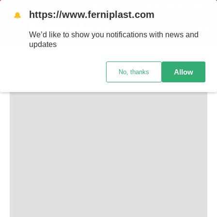
https://www.ferniplast.com
🔔
We’d like to show you notifications with news and
updates
UPS...
Allow
No, thanks
No encuentro la página que estás buscando.
Si tipeaste la dirección, por favor verifica que esté
escrita correctamente.
Si hiciste click en un enlace, es probable que haya
cambiado.
Que podés hacer?
Hay varias cosas que podes hacer para encontrar lo
que buscabas Utiliza la barra de búsqueda para
encontrar el producto que deseas. Explora las
categorías para conocer todo lo que tenemos para
ofrecerte. Contáctanos por Whatsapp para que
podamos ayudarte de manera personalizada.