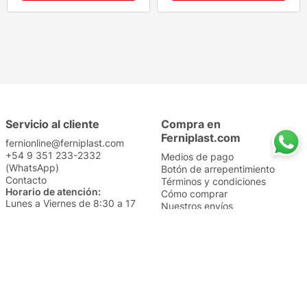
Servicio al cliente
Compra en
Ferniplast.com
fernionline@ferniplast.com
+54 9 351 233-2332
Medios de pago
(WhatsApp)
Botón de arrepentimiento
Contacto
Términos y condiciones
Horario de atención:
Cómo comprar
Lunes a Viernes de 8:30 a 17
Nuestros envíos
Sábados de 9 a 14
Cambios y devoluciones
Institucional
Categorías
Sucursales
Bazar y Hogar
Trabajá con nosotros
Perfumería
Quiénes somos
Librería