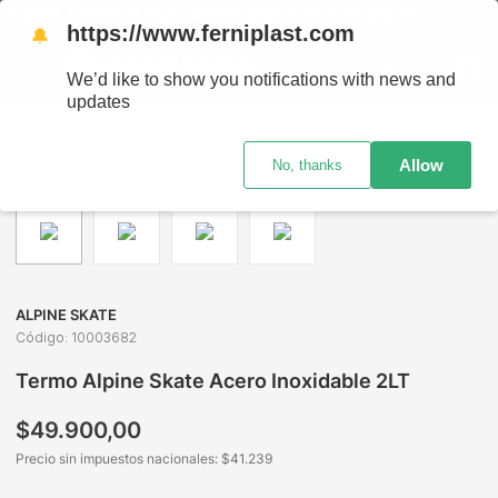
ENVÍOS A TODO EL PAÍS - RETIRO GRATIS EN SUCURSALES
https://www.ferniplast.com
🔔
We’d like to show you notifications with news and
updates
Bazar y Hogar
Accesorios para Mate
Termos y Accesorio
Allow
No, thanks
ALPINE SKATE
Código
:
10003682
Termo Alpine Skate Acero Inoxidable 2LT
$
49
.
900
,
00
Precio sin impuestos nacionales: $
41.239