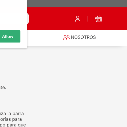
Allow
S
NOSOTROS
te.
za la barra
orías para
app para que