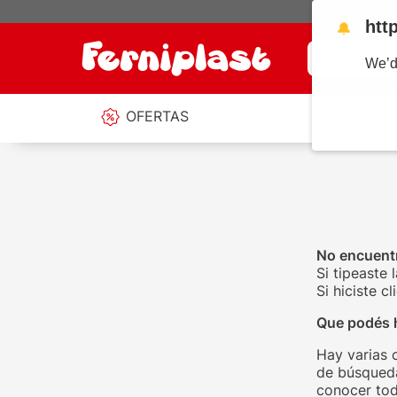
htt
🔔
¿Qué estás b
We’d
OFERTAS
No encuentr
Si tipeaste 
Si hiciste 
Que podés 
Hay varias 
de búsqueda
conocer tod