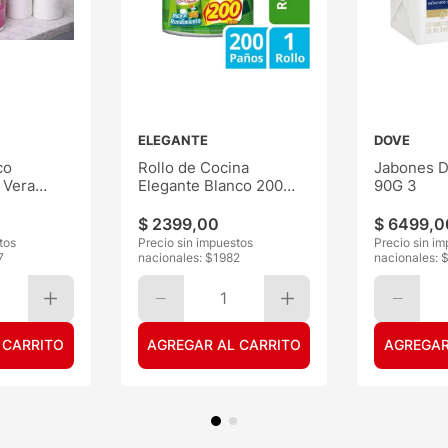
ELEGANTE
DOVE
co
Rollo de Cocina
Jabones D
 Vera
Elegante Blanco 200
90G 3
Paños
$
2399
,
00
$
6499
,
0
tos
Precio sin impuestos
Precio sin i
7
nacionales: $
1982
nacionales: 
1
 CARRITO
AGREGAR AL CARRITO
AGREGAR