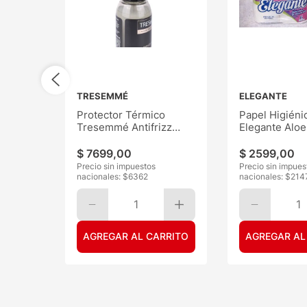
TRESEMMÉ
ELEGANTE
Protector Térmico
Papel Higiéni
Tresemmé Antifrizz
Elegante Aloe
120ML
30mts 6
$
7699
,
00
$
2599
,
00
Precio sin impuestos
Precio sin impues
nacionales: $
6362
nacionales: $
214
1
1
AGREGAR AL CARRITO
AGREGAR AL