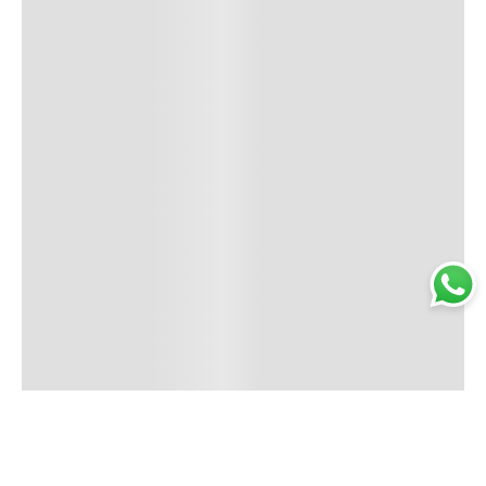
Trabajá con nosotros
Perfumería
Quiénes somos
Librería
Preguntas frecuentes
Limpieza
Electro
Juguetería
Más vendidos
Cuidado de la piel
Cacerolas y Sartenes
Papelería
Cuidado de la ropa
Mochilas
Pequeños electrodomésticos
Ferniplast © 2025. Todos los derechos reservados