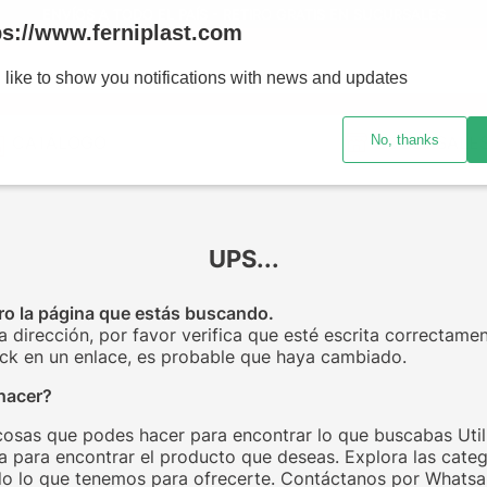
ENVÍOS A TODO EL PAÍS - RETIRO GRATIS EN SUCURSALES
ps://www.ferniplast.com
uscando?
 like to show you notifications with news and updates
No, thanks
CATÁLOGO
SUCURSALE
UPS...
o la página que estás buscando.
la dirección, por favor verifica que esté escrita correctamen
click en un enlace, es probable que haya cambiado.
hacer?
cosas que podes hacer para encontrar lo que buscabas Utili
 para encontrar el producto que deseas. Explora las categ
o lo que tenemos para ofrecerte. Contáctanos por Whats