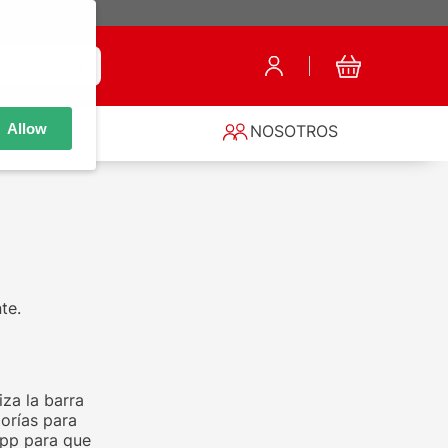
Allow
S
NOSOTROS
te.
za la barra
orías para
app para que