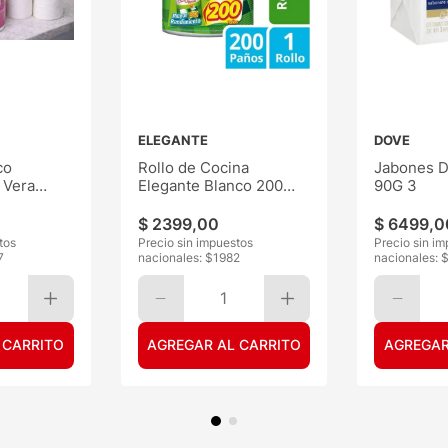
ELEGANTE
DOVE
co
Rollo de Cocina
Jabones D
 Vera
Elegante Blanco 200
90G 3
Paños
$
2399
,
00
$
6499
,
0
tos
Precio sin impuestos
Precio sin i
7
nacionales: $
1982
nacionales: 
1
 CARRITO
AGREGAR AL CARRITO
AGREGAR