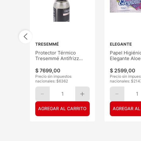
TRESEMMÉ
ELEGANTE
Protector Térmico
Papel Higiéni
Tresemmé Antifrizz
Elegante Aloe
120ML
30mts 6
$
7699
,
00
$
2599
,
00
Precio sin impuestos
Precio sin impues
nacionales: $
6362
nacionales: $
214
1
1
AGREGAR AL CARRITO
AGREGAR AL