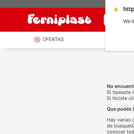
htt
🔔
¿Qué estás b
We’d
OFERTAS
No encuentr
Si tipeaste 
Si hiciste 
Que podés 
Hay varias 
de búsqueda
conocer tod