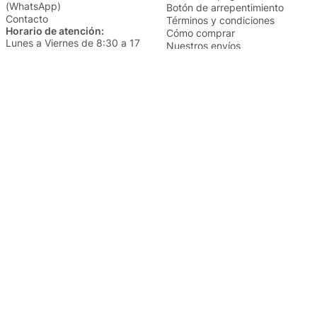
(WhatsApp)
Botón de arrepentimiento
Contacto
Términos y condiciones
Horario de atención:
Cómo comprar
Lunes a Viernes de 8:30 a 17
Nuestros envíos
Sábados de 9 a 14
Cambios y devoluciones
Institucional
Categorías
Sucursales
Bazar y Hogar
Trabajá con nosotros
Perfumería
Quiénes somos
Librería
Preguntas frecuentes
Limpieza
Electro
Juguetería
Más vendidos
Cuidado de la piel
Cacerolas y Sartenes
Papelería
Cuidado de la ropa
Mochilas
Pequeños electrodomésticos