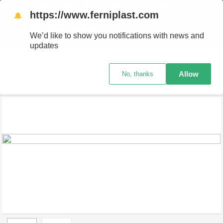
VÍOS A TODO EL PAÍS - RETIRO GRATIS EN SUCURSALES
https://www.ferniplast.com
🔔
We’d like to show you notifications with news and
updates
Perfumería
Cuidado Capilar
Tratamientos Capilares
Spr
Allow
No, thanks