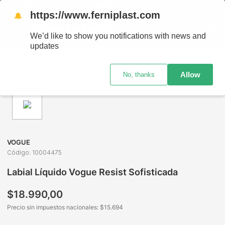
ENVÍOS A TODO EL PAÍS - RETIRO GRATIS EN SUCURSALES
https://www.ferniplast.com
🔔
We’d like to show you notifications with news and
updates
Maquillaje
Labios
Labiales Líquidos
Labial Líquido Vogue Resist Sofisticada
Allow
No, thanks
VOGUE
Código
:
10004475
Labial Líquido Vogue Resist Sofisticada
$
18
.
990
,
00
Precio sin impuestos nacionales: $
15.694