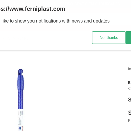
ENVÍOS A TODO EL PAÍS - RETIRO GRATIS EN SUCURSALES
ps://www.ferniplast.com
uscando?
 like to show you notifications with news and updates
No, thanks
CATÁLOGO
SUCURSALE
B
C
S
P