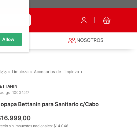
Allow
S
NOSOTROS
Limpieza
Accesorios de Limpieza
Sopapas
Sopapa Bettanin
ETTANIN
ódigo
:
10004517
opapa Bettanin para Sanitario c/Cabo
$
16
.
999
,
00
recio sin impuestos nacionales: $
14.048