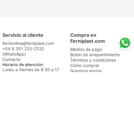
Servicio al cliente
Compra en
Ferniplast.com
fernionline@ferniplast.com
+54 9 351 233-2332
Medios de pago
(WhatsApp)
Botón de arrepentimiento
Contacto
Términos y condiciones
Horario de atención:
Cómo comprar
Lunes a Viernes de 8:30 a 17
Nuestros envíos
Sábados de 9 a 14
Cambios y devoluciones
Institucional
Categorías
Sucursales
Bazar y Hogar
Trabajá con nosotros
Perfumería
Quiénes somos
Librería
Preguntas frecuentes
Limpieza
Electro
Juguetería