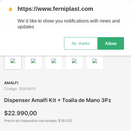
ENVÍOS A TODO EL PAÍS - RETIRO GRATIS EN SUCURSALES
https://www.ferniplast.com
🔔
We’d like to show you notifications with news and
updates
Bazar y Hogar
Organización de Baño
Accesorios
Dispenser Amalfi Kit + Toalla de Mano 3Pz
Allow
No, thanks
AMALFI
Código
:
10004610
Dispenser Amalfi Kit + Toalla de Mano 3Pz
$
22
.
990
,
00
Precio sin impuestos nacionales: $
19.000