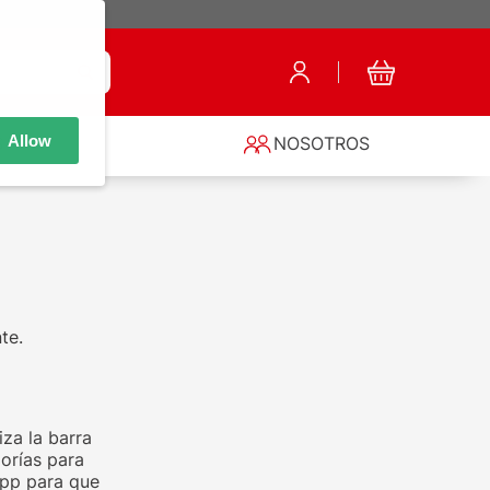
Allow
S
NOSOTROS
te.
za la barra
orías para
app para que