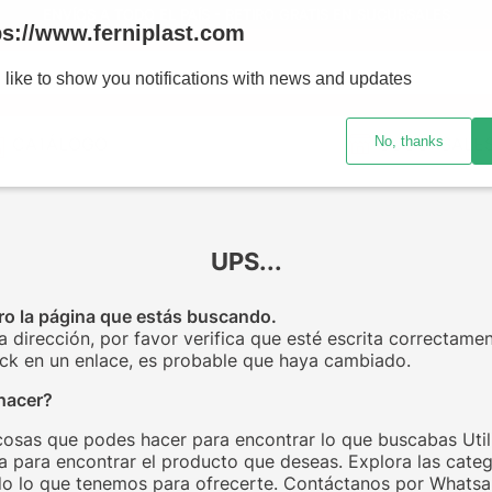
ENVÍOS A TODO EL PAÍS - RETIRO GRATIS EN SUCURSALES
ps://www.ferniplast.com
uscando?
 like to show you notifications with news and updates
No, thanks
CATÁLOGO
SUCURSALE
UPS...
o la página que estás buscando.
la dirección, por favor verifica que esté escrita correctamen
click en un enlace, es probable que haya cambiado.
hacer?
cosas que podes hacer para encontrar lo que buscabas Utili
 para encontrar el producto que deseas. Explora las categ
o lo que tenemos para ofrecerte. Contáctanos por Whats