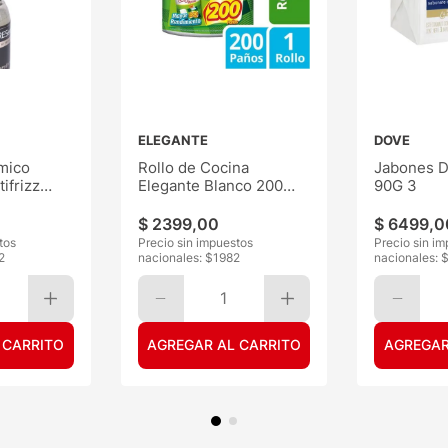
ELEGANTE
DOVE
mico
Rollo de Cocina
Jabones D
ifrizz
Elegante Blanco 200
90G 3
Paños
$
2399
,
00
$
6499
,
0
tos
Precio sin impuestos
Precio sin i
2
nacionales: $
1982
nacionales: 
1
 CARRITO
AGREGAR AL CARRITO
AGREGAR