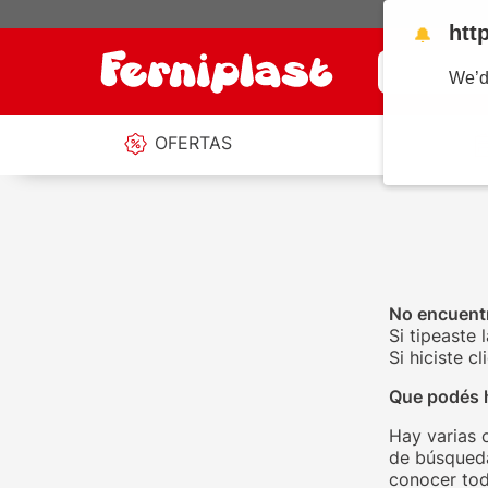
htt
🔔
¿Qué estás b
We’d
OFERTAS
No encuentr
Si tipeaste 
Si hiciste 
Que podés 
Hay varias 
de búsqueda
conocer tod