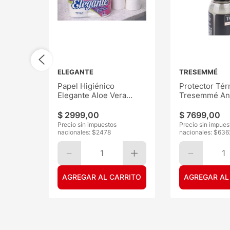
ELEGANTE
TRESEMMÉ
Papel Higiénico
Protector Tér
Elegante Aloe Vera
Tresemmé Ant
30mts 6
120ML
$
2999
,
00
$
7699
,
00
Precio sin impuestos
Precio sin impues
nacionales: $
2478
nacionales: $
636
1
1
AGREGAR AL CARRITO
AGREGAR AL