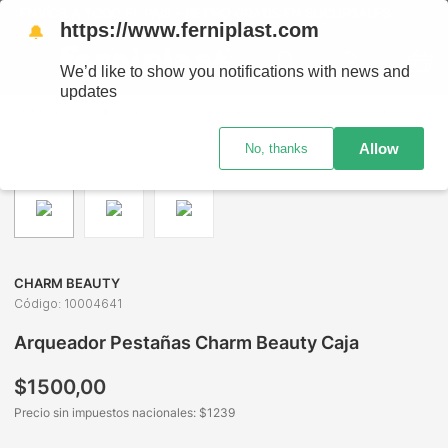
ENVÍOS A TODO EL PAÍS - RETIRO GRATIS EN SUCURSALES
https://www.ferniplast.com
🔔
We’d like to show you notifications with news and
updates
Maquillaje
Ojos
Accesorios
Arqueador Pestañas Charm Beauty Caja
Allow
No, thanks
CHARM BEAUTY
Código
:
10004641
Arqueador Pestañas Charm Beauty Caja
$
1500
,
00
Precio sin impuestos nacionales: $
1239