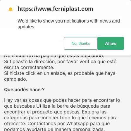
ENVÍO
https://www.ferniplast.com
🔔
We’d like to show you notifications with news and
updates
UPS...
Allow
No, thanks
No encuentro la página que estás buscando.
Si tipeaste la dirección, por favor verifica que esté
escrita correctamente.
Si hiciste click en un enlace, es probable que haya
cambiado.
Que podés hacer?
Hay varias cosas que podes hacer para encontrar lo
que buscabas Utiliza la barra de búsqueda para
encontrar el producto que deseas. Explora las
categorías para conocer todo lo que tenemos para
ofrecerte. Contáctanos por Whatsapp para que
podamos ayudarte de manera personalizada.