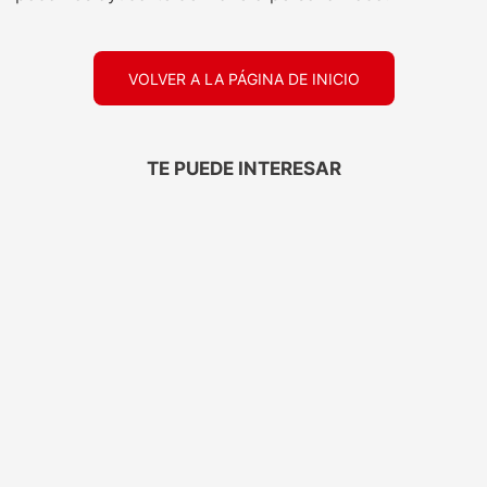
VOLVER A LA PÁGINA DE INICIO
TE PUEDE INTERESAR
ELEGANTE
TRESEMMÉ
Papel Higiénico
Protector Térmico