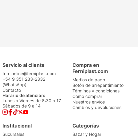
Elegante Aloe Vera
Tresemmé Antifrizz
30mts 6
120ML
$
2999
,
00
$
7699
,
00
Precio sin impuestos
Precio sin impuestos
nacionales: $
2478
nacionales: $
6362
1
1
Servicio al cliente
Compra en
Ferniplast.com
fernionline@ferniplast.com
+54 9 351 233-2332
Medios de pago
(WhatsApp)
Botón de arrepentimiento
Contacto
Términos y condiciones