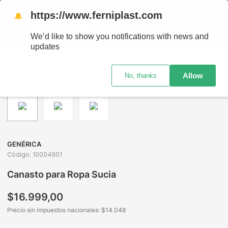
ODO EL PAÍS - RETIRO GRATIS EN SUCURSALES
https://www.ferniplast.com
🔔
We’d like to show you notifications with news and
updates
Bazar y Hogar
Organización
Canastos Organizadores
C
Allow
No, thanks
GENÉRICA
Código
:
10004901
Canasto para Ropa Sucia
$
16
.
999
,
00
Precio sin impuestos nacionales: $
14.048