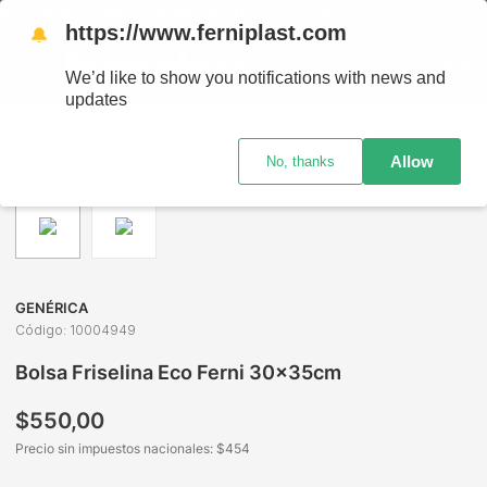
S A TODO EL PAÍS - RETIRO GRATIS EN SUCURSALES
https://www.ferniplast.com
🔔
We’d like to show you notifications with news and
updates
Librería
Accesorios para Regalos
Bolsas para Regalos
Allow
No, thanks
GENÉRICA
Código
:
10004949
Bolsa Friselina Eco Ferni 30x35cm
$
550
,
00
Precio sin impuestos nacionales: $
454