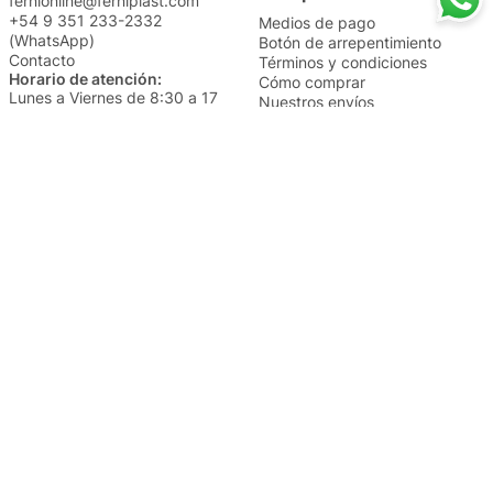
fernionline@ferniplast.com
+54 9 351 233-2332
Medios de pago
(WhatsApp)
Botón de arrepentimiento
Contacto
Términos y condiciones
Horario de atención:
Cómo comprar
Lunes a Viernes de 8:30 a 17
Nuestros envíos
Sábados de 9 a 14
Cambios y devoluciones
Institucional
Categorías
Sucursales
Bazar y Hogar
Trabajá con nosotros
Perfumería
Quiénes somos
Librería
Preguntas frecuentes
Limpieza
Electro
Juguetería
Más vendidos
Cuidado de la piel
Cacerolas y Sartenes
Papelería
Cuidado de la ropa
Mochilas
Pequeños electrodomésticos