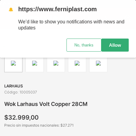
O EL PAÍS - RETIRO GRATIS EN SUCURSALES
https://www.ferniplast.com
🔔
We’d like to show you notifications with news and
updates
Bazar y Hogar
Cocción
Sartenes, Biferas y Woks
Wok Larhaus Volt Copper 28CM
Allow
No, thanks
LARHAUS
Código
:
10005037
Wok Larhaus Volt Copper 28CM
$
32
.
999
,
00
Precio sin impuestos nacionales: $
27.271