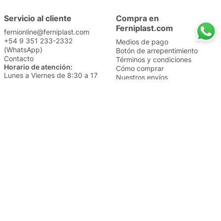
Servicio al cliente
Compra en
Ferniplast.com
fernionline@ferniplast.com
+54 9 351 233-2332
Medios de pago
(WhatsApp)
Botón de arrepentimiento
Contacto
Términos y condiciones
Horario de atención:
Cómo comprar
Lunes a Viernes de 8:30 a 17
Nuestros envíos
Sábados de 9 a 14
Cambios y devoluciones
Institucional
Categorías
Sucursales
Bazar y Hogar
Trabajá con nosotros
Perfumería
Quiénes somos
Librería
Preguntas frecuentes
Limpieza
Electro
Juguetería
Más vendidos
Cuidado de la piel
Cacerolas y Sartenes