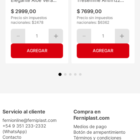
Elegante Aloe Vera
Tresemmé Antifrizz
30mts 6
120ML
$
2999
,
00
$
7699
,
00
Precio sin impuestos
Precio sin impuestos
nacionales: $
2478
nacionales: $
6362
1
1
Servicio al cliente
Compra en
Ferniplast.com
fernionline@ferniplast.com
+54 9 351 233-2332
Medios de pago
(WhatsApp)
Botón de arrepentimiento
Contacto
Términos y condiciones