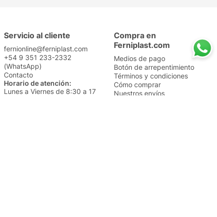
Servicio al cliente
Compra en
Ferniplast.com
fernionline@ferniplast.com
+54 9 351 233-2332
Medios de pago
(WhatsApp)
Botón de arrepentimiento
Contacto
Términos y condiciones
Horario de atención:
Cómo comprar
Lunes a Viernes de 8:30 a 17
Nuestros envíos
Sábados de 9 a 14
Cambios y devoluciones
Institucional
Categorías
Sucursales
Bazar y Hogar
Trabajá con nosotros
Perfumería
Quiénes somos
Librería
Preguntas frecuentes
Limpieza
Electro
Juguetería
Más vendidos