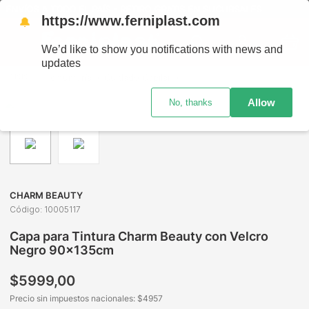
ENVÍOS A TODO EL PAÍS - RETIRO GRATIS EN SUCURSALES
https://www.ferniplast.com
🔔
We’d like to show you notifications with news and
updates
Perfumería
Cuidado Capilar
Accesorios para el Cabello
Allow
No, thanks
CHARM BEAUTY
Código
:
10005117
Capa para Tintura Charm Beauty con Velcro
Negro 90x135cm
$
5999
,
00
Precio sin impuestos nacionales: $
4957