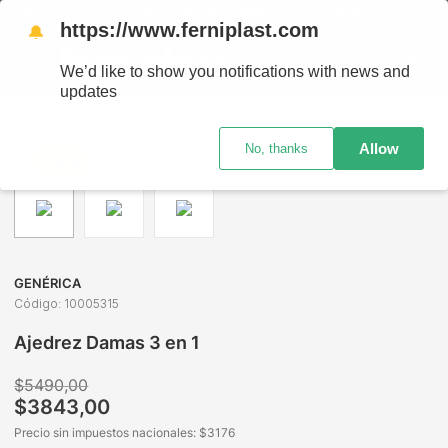
ENVÍOS A TODO EL PAÍS - RETIRO GRATIS EN SUCURSALES
https://www.ferniplast.com
🔔
We’d like to show you notifications with news and
updates
Juguetería
Juegos de Mesa y Cartas
Familiares
Ajedrez Damas 3 en 1
Allow
No, thanks
-
30%
GENÉRICA
Código
:
10005315
Ajedrez Damas 3 en 1
$
5490
,
00
$
3843
,
00
Precio sin impuestos nacionales: $
3176