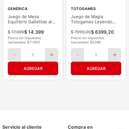
GENÉRICA
TOTOGAMES
Juego de Mesa
Juego de Magia
Equilibrio Galletitas al
Totogames Leyendo
Aire
Mente y Fábrica Moneda
$
14
.
399
$
6399
,
20
$
17
.
999
$
7999
,
00
Precio sin impuestos
Precio sin impuestos
nacionales: $
11.900
nacionales: $
5288
1
1
Servicio al cliente
Compra en