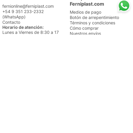
Ferniplast.com
fernionline@ferniplast.com
+54 9 351 233-2332
Medios de pago
(WhatsApp)
Botón de arrepentimiento
Contacto
Términos y condiciones
Horario de atención:
Cómo comprar
Lunes a Viernes de 8:30 a 17
Nuestros envíos
Sábados de 9 a 14
Cambios y devoluciones
Institucional
Categorías
Sucursales
Bazar y Hogar
Trabajá con nosotros
Perfumería
Quiénes somos
Librería
Preguntas frecuentes
Limpieza
Electro
Juguetería
Más vendidos
Cuidado de la piel
Cacerolas y Sartenes
Papelería
Cuidado de la ropa
Mochilas