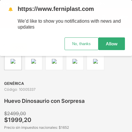
ÍOS A TODO EL PAÍS - RETIRO GRATIS EN SUCURSALES
https://www.ferniplast.com
🔔
We’d like to show you notifications with news and
updates
Juguetería
Animales de Juguete
Dinosaurios
Huevo Dinosaurio con Sorpresa
Allow
No, thanks
-
20%
GENÉRICA
Código
:
10005337
Huevo Dinosaurio con Sorpresa
$
2499
,
00
$
1999
,
20
Precio sin impuestos nacionales: $
1652