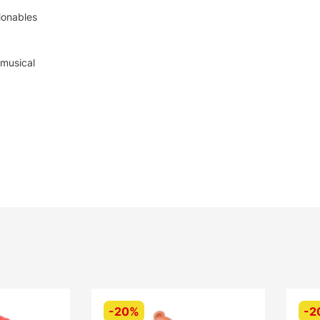
ionables
 musical
-
20%
-
2