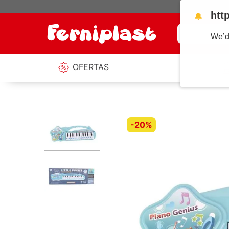
htt
🔔
¿Qué estás b
We’d
OFERTAS
-
20%