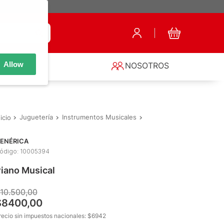
Allow
S
NOSOTROS
Juguetería
Instrumentos Musicales
Instrumentos Musicales
ENÉRICA
ódigo
:
10005394
iano Musical
10
.
500
,
00
$
8400
,
00
recio sin impuestos nacionales: $
6942