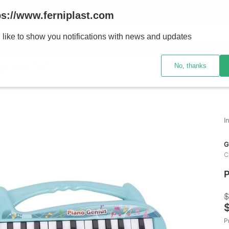
ENVÍOS A TODO EL PAÍS - RETIRO GRATIS EN SUCURSALES
ps://www.ferniplast.com
uscando?
 like to show you notifications with news and updates
No, thanks
CATÁLOGO
SUCURSALE
G
C
P
$
P