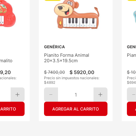
GENÉRICA
GEN
Pianito Forma Animal
Pia
malito
20x3.5x19.5cm
99
,
20
$
5920
,
00
$
7400
,
00
$
10
acionales:
Precio sin impuestos nacionales:
Preci
$
4892
$
694
1
CARRITO
AGREGAR AL CARRITO