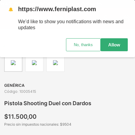
DO EL PAÍS - RETIRO GRATIS EN SUCURSALES
https://www.ferniplast.com
🔔
We’d like to show you notifications with news and
updates
Juguetería
Armas y Lanzadores de Juguete
Pistolas y E
Allow
No, thanks
GENÉRICA
Código
:
10005415
Pistola Shooting Duel con Dardos
$
11
.
500
,
00
Precio sin impuestos nacionales: $
9504