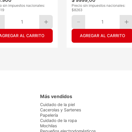
8
.
900
$
9999
,
00
o sin impuestos nacionales:
Precio sin impuestos nacionales:
619
$
8263
1
1
AGREGAR AL CARRITO
AGREGAR AL CARRITO
Más vendidos
Cuidado de la piel
Cacerolas y Sartenes
Papelería
Cuidado de la ropa
Mochilas
Pequeños electrodomésticos