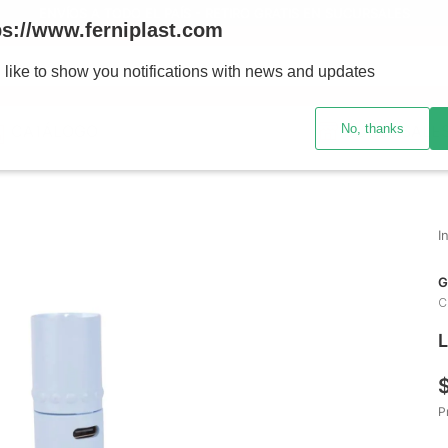
ENVÍOS A TODO EL PAÍS - RETIRO GRATIS EN SUCURSALES
ps://www.ferniplast.com
uscando?
 like to show you notifications with news and updates
No, thanks
CATÁLOGO
SUCURSALE
G
C
L
P