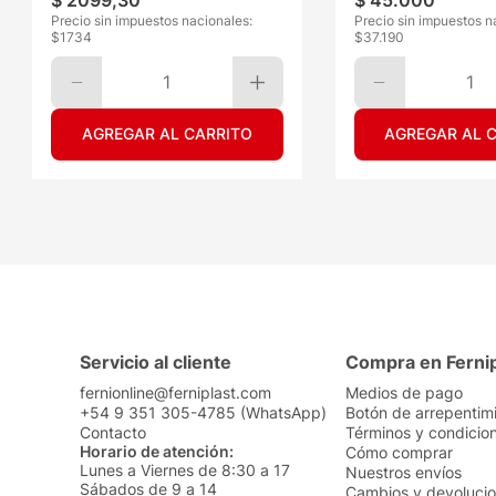
$
2099
,
30
$
45
.
000
Precio sin impuestos nacionales:
Precio sin impuestos n
$
1734
$
37.190
1
1
AGREGAR AL CARRITO
AGREGAR AL 
Servicio al cliente
Compra en Ferni
fernionline@ferniplast.com
Medios de pago
+54 9 351 305-4785 (WhatsApp)
Botón de arrepentim
Contacto
Términos y condicio
Horario de atención:
Cómo comprar
Lunes a Viernes de 8:30 a 17
Nuestros envíos
Sábados de 9 a 14
Cambios y devoluci