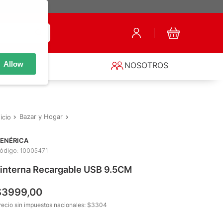
Allow
S
NOSOTROS
Bazar y Hogar
Accesorios de Iluminación y Electricidad
Linte
ENÉRICA
ódigo
:
10005471
interna Recargable USB 9.5CM
$
3999
,
00
recio sin impuestos nacionales: $
3304