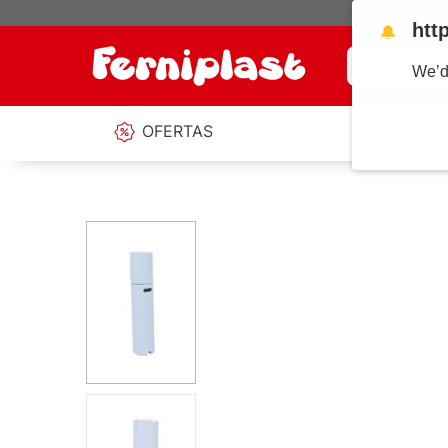
htt
🔔
¿Qué estás b
We’d
OFERTAS