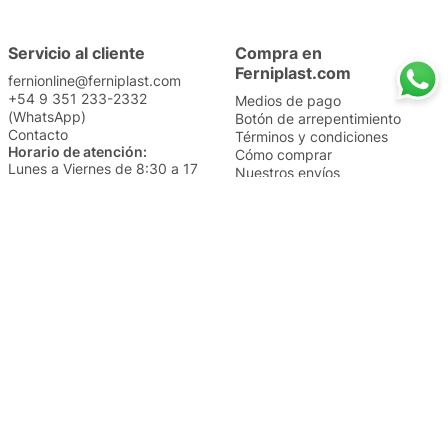
Servicio al cliente
Compra en
Ferniplast.com
fernionline@ferniplast.com
+54 9 351 233-2332
Medios de pago
(WhatsApp)
Botón de arrepentimiento
Contacto
Términos y condiciones
Horario de atención:
Cómo comprar
Lunes a Viernes de 8:30 a 17
Nuestros envíos
Sábados de 9 a 14
Cambios y devoluciones
Institucional
Categorías
Sucursales
Bazar y Hogar
Trabajá con nosotros
Perfumería
Quiénes somos
Librería
Preguntas frecuentes
Limpieza
Electro
Juguetería
Más vendidos
Cuidado de la piel