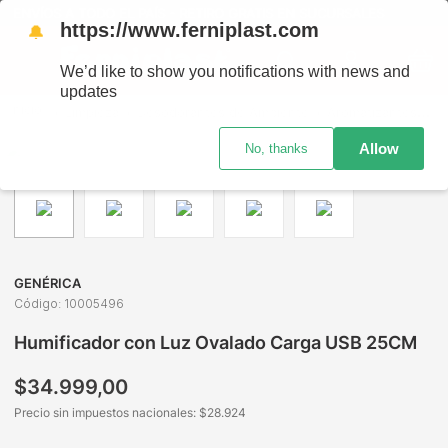
ENVÍOS A TODO EL PAÍS - RETIRO GRATIS EN SUCURSALES
https://www.ferniplast.com
🔔
We’d like to show you notifications with news and
updates
Limpieza
Desodorantes de Ambiente
Aromatizantes
H
Allow
No, thanks
GENÉRICA
Código
:
10005496
Humificador con Luz Ovalado Carga USB 25CM
$
34
.
999
,
00
Precio sin impuestos nacionales: $
28.924