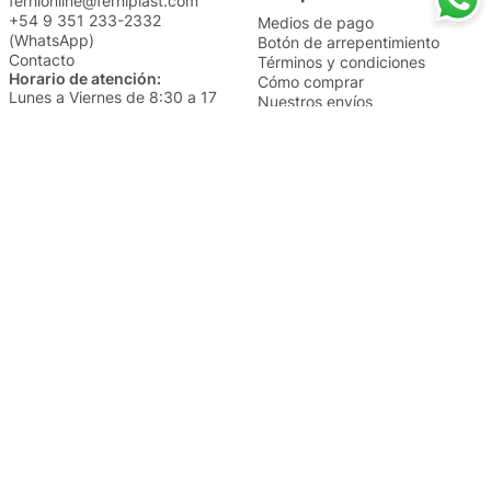
fernionline@ferniplast.com
+54 9 351 233-2332
Medios de pago
(WhatsApp)
Botón de arrepentimiento
Contacto
Términos y condiciones
Horario de atención:
Cómo comprar
Lunes a Viernes de 8:30 a 17
Nuestros envíos
Sábados de 9 a 14
Cambios y devoluciones
Institucional
Categorías
Sucursales
Bazar y Hogar
Trabajá con nosotros
Perfumería
Quiénes somos
Librería
Preguntas frecuentes
Limpieza
Electro
Juguetería
Más vendidos
Cuidado de la piel
Cacerolas y Sartenes
Papelería
Cuidado de la ropa
Mochilas
Pequeños electrodomésticos