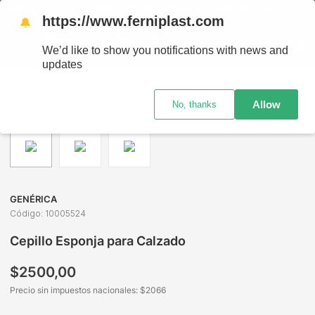
ENVÍOS A TODO EL PAÍS - RETIRO GRATIS EN SUCURSALES
https://www.ferniplast.com
🔔
We’d like to show you notifications with news and
updates
Limpieza
Accesorios de Limpieza
Secadores y Cepillos
Allow
No, thanks
GENÉRICA
Código
:
10005524
Cepillo Esponja para Calzado
$
2500
,
00
Precio sin impuestos nacionales: $
2066