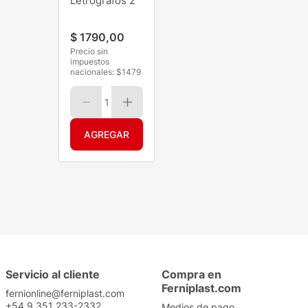
Letrógrafos 2
$
1790
,
00
Precio sin
impuestos
nacionales: $
1479
1
Servicio al cliente
Compra en
Ferniplast.com
fernionline@ferniplast.com
+54 9 351 233-2332
Medios de pago