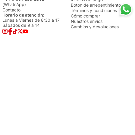
(WhatsApp)
Botón de arrepentimiento
Contacto
Términos y condiciones
Horario de atención:
Cómo comprar
Lunes a Viernes de 8:30 a 17
Nuestros envíos
Sábados de 9 a 14
Cambios y devoluciones
Institucional
Categorías
Sucursales
Bazar y Hogar
Trabajá con nosotros
Perfumería
Quiénes somos
Librería
Preguntas frecuentes
Limpieza
Electro
Juguetería
Más vendidos
Cuidado de la piel
Cacerolas y Sartenes
Papelería
Cuidado de la ropa
Mochilas
Pequeños electrodomésticos