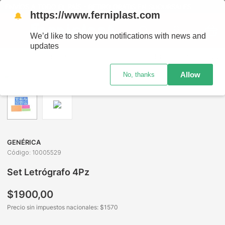
ENVÍOS A TODO EL PAÍS - RETIRO GRATIS EN SUCURSALES
https://www.ferniplast.com
🔔
We’d like to show you notifications with news and
updates
Librería
Geometría
Letrógrafos y Plantillas
Set Letrógrafo 4Pz
Allow
No, thanks
GENÉRICA
Código
:
10005529
Set Letrógrafo 4Pz
$
1900
,
00
Precio sin impuestos nacionales: $
1570