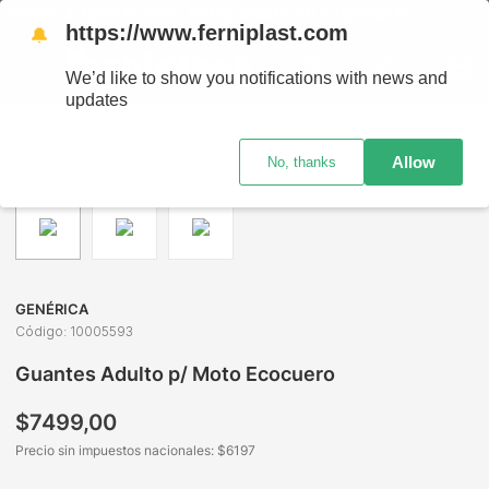
ENVÍOS A TODO EL PAÍS - RETIRO GRATIS EN SUCURSALES
https://www.ferniplast.com
🔔
We’d like to show you notifications with news and
updates
Textil
Accesorios
Guantes para Adultos
Guantes Adulto p/ Moto Ecocuero
Allow
No, thanks
GENÉRICA
Código
:
10005593
Guantes Adulto p/ Moto Ecocuero
$
7499
,
00
Precio sin impuestos nacionales: $
6197