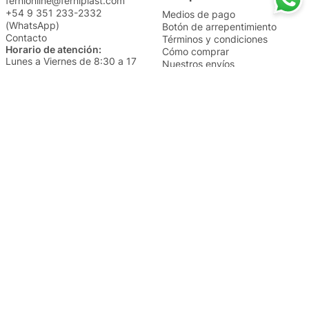
fernionline@ferniplast.com
+54 9 351 233-2332
Medios de pago
(WhatsApp)
Botón de arrepentimiento
Contacto
Términos y condiciones
Horario de atención:
Cómo comprar
Lunes a Viernes de 8:30 a 17
Nuestros envíos
Sábados de 9 a 14
Cambios y devoluciones
Institucional
Categorías
Sucursales
Bazar y Hogar
Trabajá con nosotros
Perfumería
Quiénes somos
Librería
Preguntas frecuentes
Limpieza
Electro
Juguetería
Más vendidos
Cuidado de la piel
Cacerolas y Sartenes
Papelería
Cuidado de la ropa
Mochilas
Pequeños electrodomésticos