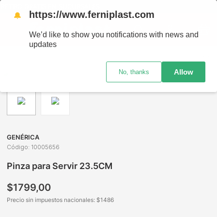
RETIRO GRATIS EN SUCURSALES
https://www.ferniplast.com
🔔
We’d like to show you notifications with news and
updates
Bazar y Hogar
Utensilios de Cocina
Pinzas
Pinza para Servir 23.5CM
Allow
No, thanks
GENÉRICA
Código
:
10005656
Pinza para Servir 23.5CM
$
1799
,
00
Precio sin impuestos nacionales: $
1486