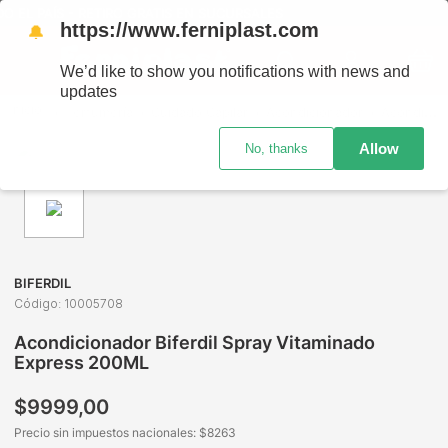
EL PAÍS - RETIRO GRATIS EN SUCURSALES
https://www.ferniplast.com
🔔
We’d like to show you notifications with news and
updates
Perfumería
Cuidado Capilar
Acondicionador
Acondicionador Biferdil Spray Vitaminado Express 200ML
Allow
No, thanks
BIFERDIL
Código
:
10005708
Acondicionador Biferdil Spray Vitaminado
Express 200ML
$
9999
,
00
Precio sin impuestos nacionales: $
8263