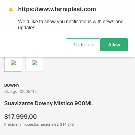
VÍOS A TODO EL PAÍS - RETIRO GRATIS EN SUCURSALES
https://www.ferniplast.com
🔔
We’d like to show you notifications with news and
updates
Limpieza
Cuidado de la Ropa
Suavizantes
Suavizante Downy Místico 900ML
Allow
No, thanks
DOWNY
Código
:
10005749
Suavizante Downy Místico 900ML
$
17
.
999
,
00
Precio sin impuestos nacionales: $
14.875