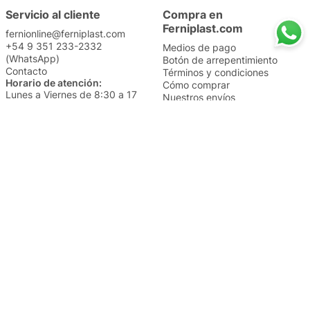
Servicio al cliente
Compra en
Ferniplast.com
fernionline@ferniplast.com
+54 9 351 233-2332
Medios de pago
(WhatsApp)
Botón de arrepentimiento
Contacto
Términos y condiciones
Horario de atención:
Cómo comprar
Lunes a Viernes de 8:30 a 17
Nuestros envíos
Sábados de 9 a 14
Cambios y devoluciones
Institucional
Categorías
Sucursales
Bazar y Hogar
Trabajá con nosotros
Perfumería
Quiénes somos
Librería
Preguntas frecuentes
Limpieza
Electro
Juguetería
Más vendidos
Cuidado de la piel
Cacerolas y Sartenes
Papelería