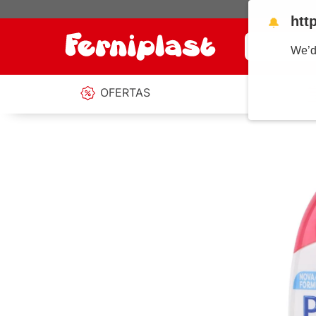
htt
🔔
¿Qué estás b
We’d
OFERTAS