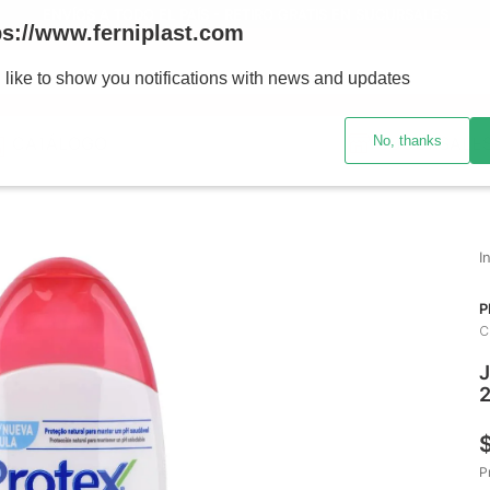
ENVÍOS A TODO EL PAÍS - RETIRO GRATIS EN SUCURSALES
ps://www.ferniplast.com
uscando?
 like to show you notifications with news and updates
No, thanks
CATÁLOGO
SUCURSALE
P
C
J
P