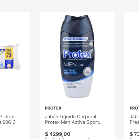
PROTEX
PRO
Protex
Jabón Líquido Corporal
Jabó
a 90G 3
Protex Men Active Sport
Fre
250ML
$
4299
,
00
$
7