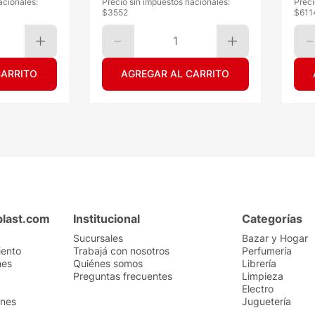
acionales:
Precio sin impuestos nacionales:
Preci
$
3552
$
611
1
CARRITO
AGREGAR AL CARRITO
plast.com
Institucional
Categorías
Sucursales
Bazar y Hogar
iento
Trabajá con nosotros
Perfumería
nes
Quiénes somos
Librería
Preguntas frecuentes
Limpieza
Electro
ones
Juguetería