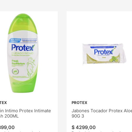
TEX
PROTEX
n Intimo Protex Intimate
Jabones Tocador Protex Alo
sh 200ML
90G 3
399
,
00
$
4299
,
00