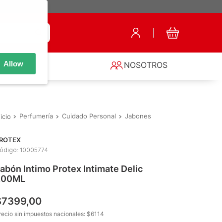
Allow
S
NOSOTROS
Perfumería
Cuidado Personal
Jabones
Jabón Intimo Protex
ROTEX
ódigo
:
10005774
abón Intimo Protex Intimate Delic
200ML
$
7399
,
00
recio sin impuestos nacionales: $
6114