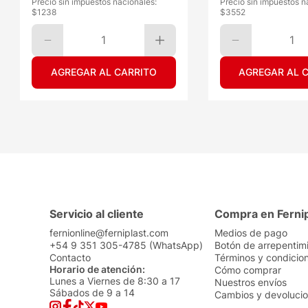
Precio sin impuestos nacionales:
Precio sin impuestos n
$
1238
$
3552
1
1
AGREGAR AL CARRITO
AGREGAR AL 
Servicio al cliente
Compra en Ferni
fernionline@ferniplast.com
Medios de pago
+54 9 351 305-4785 (WhatsApp)
Botón de arrepentim
Contacto
Términos y condicio
Horario de atención:
Cómo comprar
Lunes a Viernes de 8:30 a 17
Nuestros envíos
Sábados de 9 a 14
Cambios y devoluci