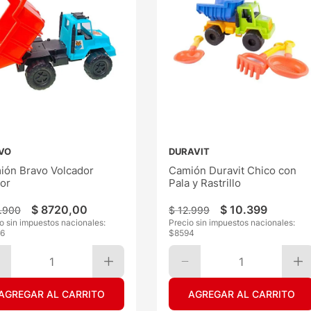
VO
DURAVIT
ión Bravo Volcador
Camión Duravit Chico con
or
Pala y Rastrillo
$
8720
,
00
$
10
.
399
.
900
$
12
.
999
o sin impuestos nacionales:
Precio sin impuestos nacionales:
6
$
8594
1
1
AGREGAR AL CARRITO
AGREGAR AL CARRITO