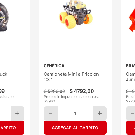
GENÉRICA
BRA
uck
Camioneta Mini a Fricción
Cam
1:34
Juni
99
$
4792
,
00
$
5990
,
00
$
10
acionales:
Precio sin impuestos nacionales:
Preci
$
3960
$
720
1
CARRITO
AGREGAR AL CARRITO