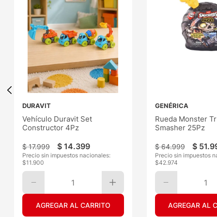
DURAVIT
GENÉRICA
Vehículo Duravit Set
Rueda Monster Tr
Constructor 4Pz
Smasher 25Pz
$
14
.
399
$
51
.
9
$
17
.
999
$
64
.
999
Precio sin impuestos nacionales:
Precio sin impuestos n
$
11.900
$
42.974
1
1
AGREGAR AL CARRITO
AGREGAR AL 