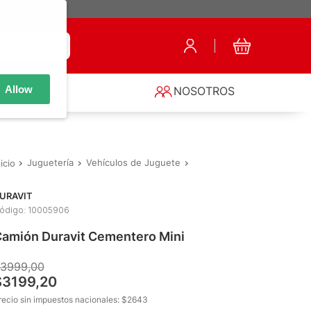
Allow
S
NOSOTROS
Juguetería
Vehículos de Juguete
Vehículos Sin Control Rem
URAVIT
ódigo
:
10005906
amión Duravit Cementero Mini
3999
,
00
$
3199
,
20
recio sin impuestos nacionales: $
2643