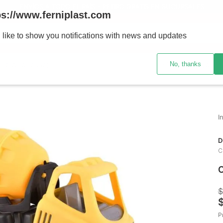
ENVÍOS A TODO EL PAÍS - RETIRO GRATIS EN SUCURSALES
ps://www.ferniplast.com
uscando?
 like to show you notifications with news and updates
No, thanks
CATÁLOGO
SUCURSALE
D
C
C
$
P