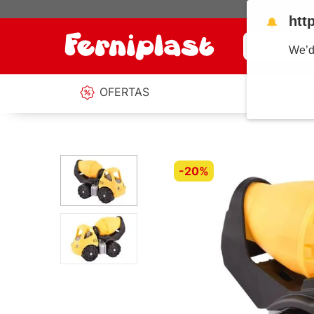
htt
🔔
¿Qué estás b
We’d
OFERTAS
-
20%