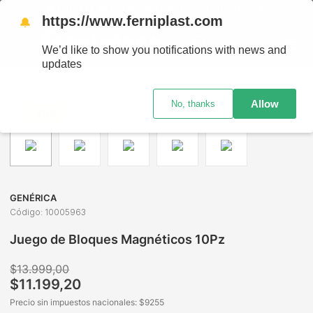
ENVÍOS A TODO EL PAÍS - RETIRO GRATIS EN SUCURSALES
https://www.ferniplast.com
🔔
We’d like to show you notifications with news and
updates
Juguetería
Juegos de Mesa y Cartas
Habilidad e Ingenio
Allow
No, thanks
-
20%
GENÉRICA
Código
:
10005963
Juego de Bloques Magnéticos 10Pz
$
13
.
999
,
00
$
11
.
199
,
20
Precio sin impuestos nacionales: $
9255