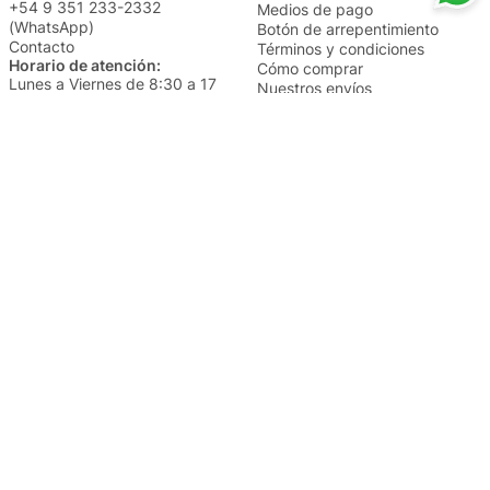
+54 9 351 233-2332
Medios de pago
(WhatsApp)
Botón de arrepentimiento
Contacto
Términos y condiciones
Horario de atención:
Cómo comprar
Lunes a Viernes de 8:30 a 17
Nuestros envíos
Sábados de 9 a 14
Cambios y devoluciones
Institucional
Categorías
Sucursales
Bazar y Hogar
Trabajá con nosotros
Perfumería
Quiénes somos
Librería
Preguntas frecuentes
Limpieza
Electro
Juguetería
Más vendidos
Cuidado de la piel
Cacerolas y Sartenes
Papelería
Cuidado de la ropa
Mochilas
Pequeños electrodomésticos